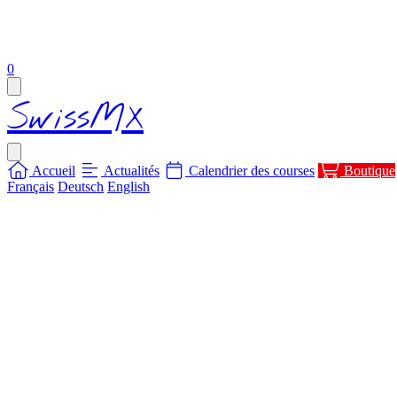
items in cart, view bag
0
Open main menu
SwissMX
Close menu
Accueil
Actualités
Calendrier des courses
Boutique
Français
Deutsch
English