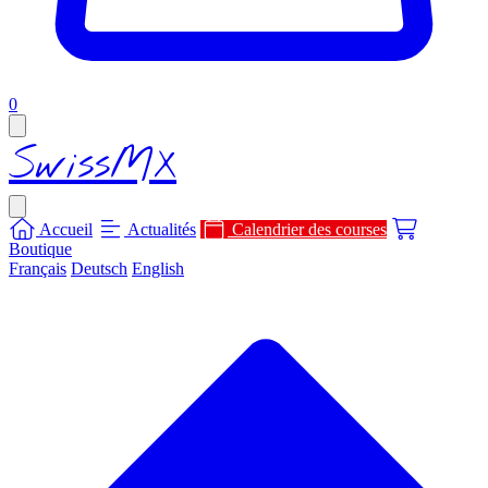
items in cart, view bag
0
Open main menu
SwissMX
Close menu
Accueil
Actualités
Calendrier des courses
Boutique
Français
Deutsch
English
S