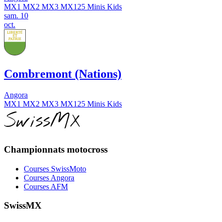
MX1
MX2
MX3
MX125
Minis
Kids
sam.
10
oct.
Combremont (Nations)
Angora
MX1
MX2
MX3
MX125
Minis
Kids
SwissMX
Championnats motocross
Courses SwissMoto
Courses Angora
Courses AFM
SwissMX