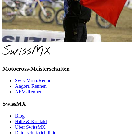
SwissMX
Motocross-Meisterschaften
SwissMoto-Rennen
Angora-Rennen
AFM-Rennen
SwissMX
Blog
Hilfe & Kontakt
Über SwissMX
Datenschutzrichtlinie