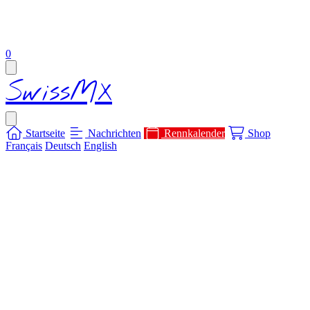
items in cart, view bag
0
Open main menu
SwissMX
Close menu
Startseite
Nachrichten
Rennkalender
Shop
Français
Deutsch
English