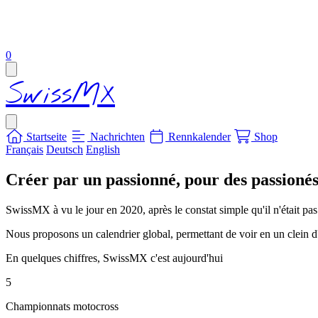
items in cart, view bag
0
Open main menu
SwissMX
Close menu
Startseite
Nachrichten
Rennkalender
Shop
Français
Deutsch
English
Créer par un passionné, pour des passioné
SwissMX à vu le jour en 2020, après le constat simple qu'il n'était pas
Nous proposons un calendrier global, permettant de voir en un clein d'o
En quelques chiffres, SwissMX c'est aujourd'hui
5
Championnats motocross